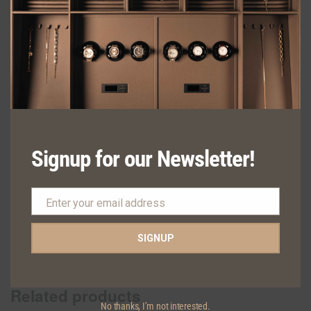
natoque penatibus et magnis dis parturient montes, nascetur
ridiculus mus. Proin et quam non mi suscipit tincidunt a a neque.
Quisque ac elit ante. Ut pharetra velit in molestie condimentum.
Morbi nisl nisi, molestie id purus eu, tempus rutrum justo.
Aliquam mollis elit ut metus tincidunt, aliquet dapibus purus
vulputate. Ut mollis finibus imperdiet. Aliquam erat volutpat.
Donec vel molestie orci. Maecenas urna lacus, auctor ac
suscipit vitae, sagittis a purus. Integer at maximus est, vel
vehicula justo.
Signup for our Newsletter!
Request Quote
Enter your email address
Email
Category:
KITCHENS
SIGNUP
SHARE
Related products
No thanks, I’m not interested.