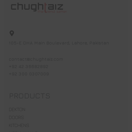
105-E DHA Main Boulevard, Lahore, Pakistan
contact@chughtaiz.com
+92 42 36682892
+92 300 0307009
PRODUCTS
DEKTON
DOORS
KITCHENS