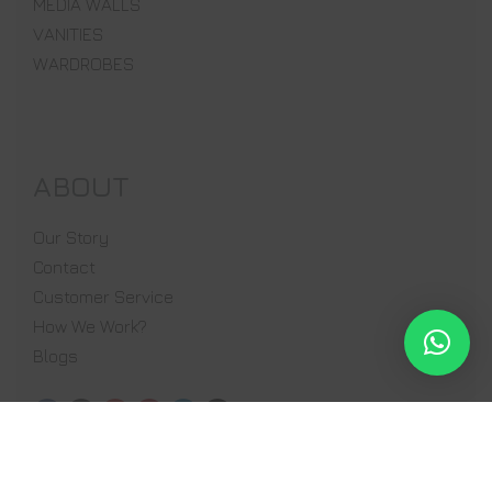
MEDIA WALLS
VANITIES
WARDROBES
ABOUT
Our Story
Contact
Customer Service
How We Work?
Blogs
© chughtaiz 2024. All rights reserved.